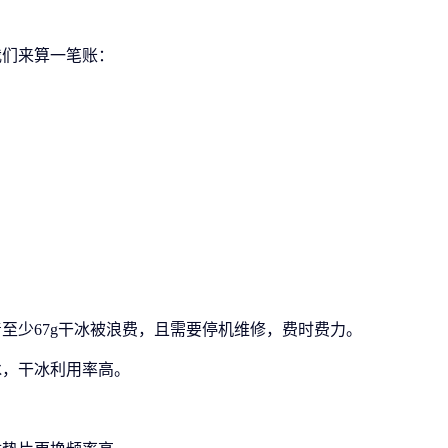
我们来算一笔账：
着至少
67g干冰被浪费，且需要停机维修，费时费力。
冰，干冰利用率高。