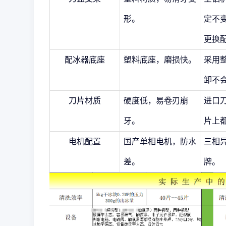
形。
定不
更换
配冰器底座
塑料底座，磨损快。
采用
卸不
刀片材质
硬度低，易卷刃崩
进口
牙。
片上
电机配置
国产单相电机，防水
三相
差。
牌。