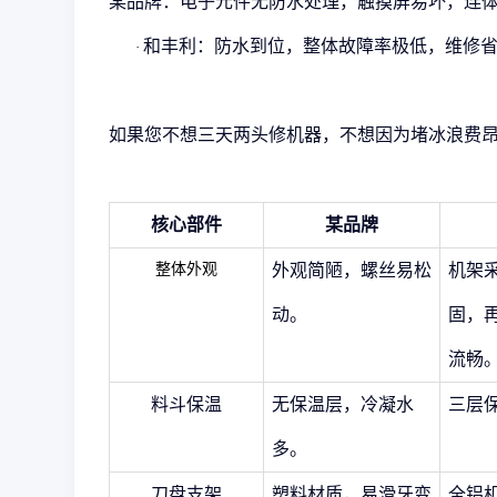
某品牌：电子元件无防水处理，触摸屏易坏，连
和丰利：防水到位，整体故障率极低，维修
·
如果
您
不想三天两头修机器，不想因为堵冰浪费
核心部件
某品牌
整体外观
外观简陋，螺丝易松
机架
动。
固，
流畅
料斗保温
无保温层，冷凝水
三层
多。
刀盘支架
塑料材质，易滑牙变
全铝