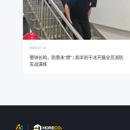
2026-07-10
时零售
警钟长鸣，防患未“燃” | 和丰利干冰开展全员消防
实战演练