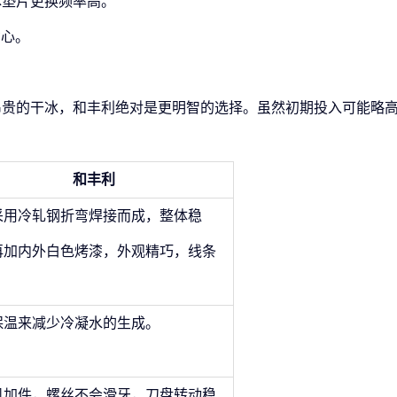
体垫片更换频率高。
省心。
昂贵的干冰，和丰利绝对是更明智的选择。虽然初期投入可能略
和丰利
采用冷轧钢折弯焊接而成，整体稳
再加内外白色烤漆，外观精巧，线条
。
保温来减少冷凝水的生成
。
机加件，螺丝不会滑牙，刀盘转动稳