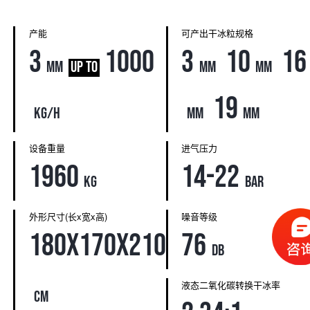
产能
可产出干冰粒规格
3
1000
3
10
16
mm
UP TO
mm
mm
19
kg/h
mm
mm
设备重量
进气压力
1960
14-22
kg
bar
外形尺寸(长x宽x高)
噪音等级
180x170x210
76
db
液态二氧化碳转换干冰率
cm